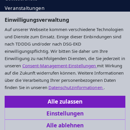
Veranstaltungen
Gemeindebrief
Einwilligungsverwaltung
Über uns
Auf unserer Webseite kommen verschiedene Technologien
und Dienste zum Einsatz. Einige dieser Einbindungen sind
Impressum
Datenschutz
Cookie-Einstellungen
nach TDDDG und/oder nach DSG-EKD
einwilligungspflichtig. Wir bitten Sie daher um Ihre
Einwilligung zu nachfolgenden Diensten, die Sie jederzeit in
Adresse
unseren
Consent-Management-Einstellungen
mit Wirkung
auf die Zukunft widerrufen können. Weitere Informationen
Ev. Kirchengemeinde Wöllstadt
über die Verarbeitung Ihrer personenbezogenen Daten
Frankfurter Straße 31
finden Sie in unseren
Datenschutzinformationen
.
61206 Wöllstadt
Alle zulassen
+49 6034 2279
Einstellungen
kirchengemeinde.woellstadt@ekhn.de
Alle ablehnen