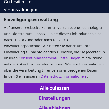
Gottesdienste
Veranstaltungen
Gemeindebrief
Einwilligungsverwaltung
Über uns
Auf unserer Webseite kommen verschiedene Technologien
und Dienste zum Einsatz. Einige dieser Einbindungen sind
Impressum
Datenschutz
Cookie-Einstellungen
nach TDDDG und/oder nach DSG-EKD
einwilligungspflichtig. Wir bitten Sie daher um Ihre
Einwilligung zu nachfolgenden Diensten, die Sie jederzeit in
Adresse
unseren
Consent-Management-Einstellungen
mit Wirkung
auf die Zukunft widerrufen können. Weitere Informationen
Ev. Kirchengemeinde Wöllstadt
über die Verarbeitung Ihrer personenbezogenen Daten
Frankfurter Straße 31
finden Sie in unseren
Datenschutzinformationen
.
61206 Wöllstadt
Alle zulassen
+49 6034 2279
Einstellungen
kirchengemeinde.woellstadt@ekhn.de
Alle ablehnen