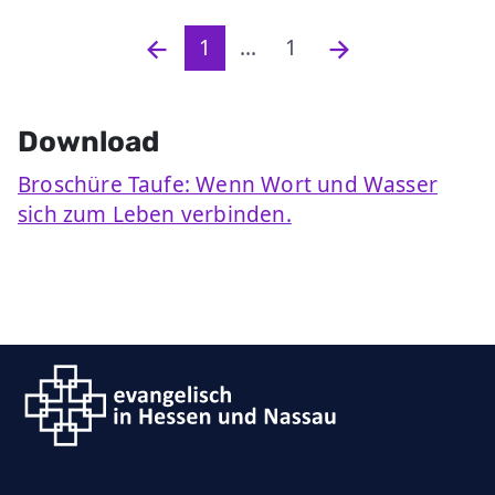
1
...
1
Download
Broschüre Taufe: Wenn Wort und Wasser
sich zum Leben verbinden.